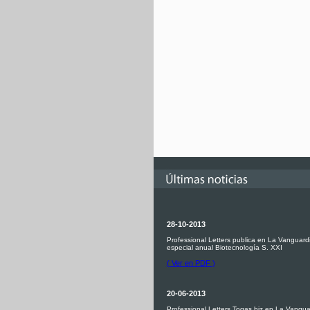
28-10-2013
Professional Letters publica en La Vanguardi
especial anual Biotecnología S. XXI
( Ver en PDF )
20-06-2013
Professional Letters Togas.biz en La Vangua