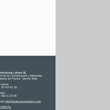
ofessional Letters SL
encia de Comunicación y Marketing
binete de Prensa - Diseño Web
rcelona
. 93 415 61 20
drid
. 902 11 03 08
ail:
info@professional-letters.com
CEBOOK