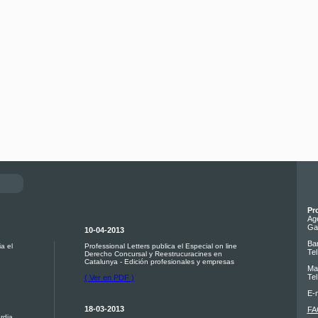
Pr
Ag
Ga
10-04-2013
Ba
a el
Professional Letters publica el Especial on line
Tel
Derecho Concursal y Reestrucuracines en
Catalunya - Edición profesionales y empresas
Ma
Tel
( Ver en PDF )
E-m
18-03-2013
FA
rdia.